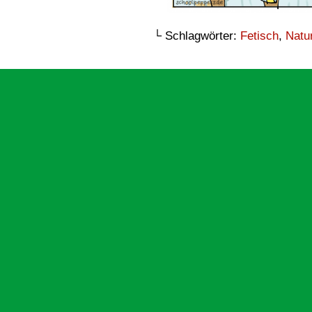
└ Schlagwörter:
Fetisch
,
Natu