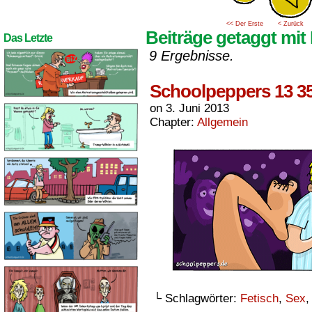
<< Der Erste
< Zurück
Beiträge getaggt mit
Das Letzte
9 Ergebnisse.
Schoolpeppers 13 3
on
3. Juni 2013
Chapter:
Allgemein
└ Schlagwörter:
Fetisch
,
Sex