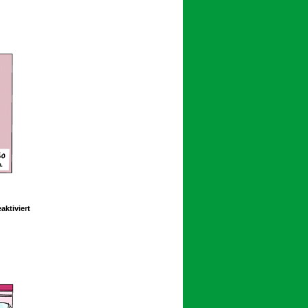
391
für
ktiviert
Schoolpeppers
13
398