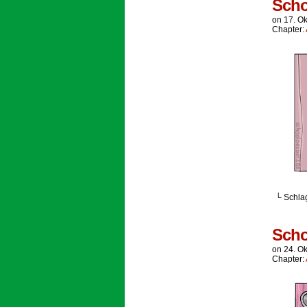
Scho
on
17. O
Chapter:
└ Schla
Scho
on
24. O
Chapter: