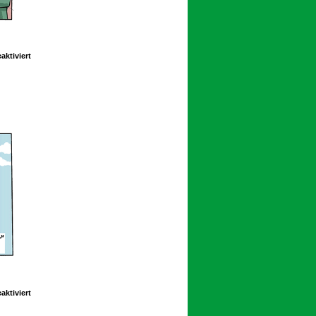
für
ktiviert
Schoolpeppers
13
409
für
ktiviert
Schoolpeppers
14