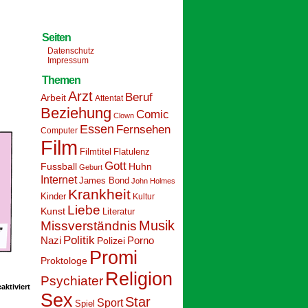
Seiten
Datenschutz
Impressum
Themen
Arzt
Beruf
Arbeit
Attentat
Beziehung
Comic
Clown
Essen
Fernsehen
Computer
Film
Filmtitel
Flatulenz
Gott
Fussball
Huhn
Geburt
Internet
James Bond
John Holmes
Krankheit
Kinder
Kultur
Liebe
Kunst
Literatur
Musik
Missverständnis
Politik
Nazi
Polizei
Porno
Promi
Proktologe
Religion
Psychiater
für
ktiviert
Schoolpeppers
Sex
Star
Sport
11
Spiel