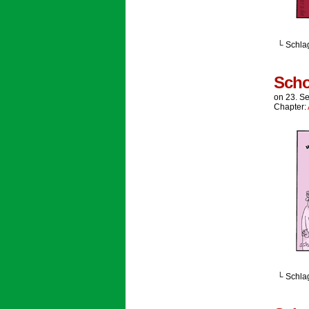
└ Schla
Scho
on
23. S
Chapter:
└ Schla