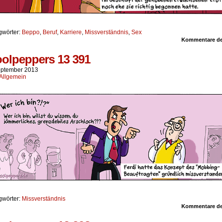
gwörter:
Beppo
,
Beruf
,
Karriere
,
Missverständnis
,
Sex
Kommentare dea
olpeppers 13 391
eptember 2013
Allgemein
gwörter:
Missverständnis
Kommentare dea