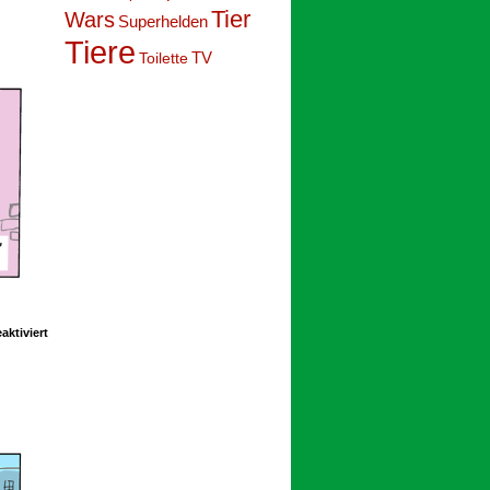
139
Tier
Wars
Superhelden
Tiere
Toilette
TV
für
ktiviert
Schoolpeppers
12
260