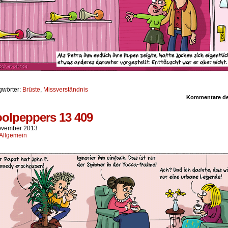
gwörter:
Brüste
,
Missverständnis
Kommentare dea
olpeppers 13 409
ovember 2013
Allgemein