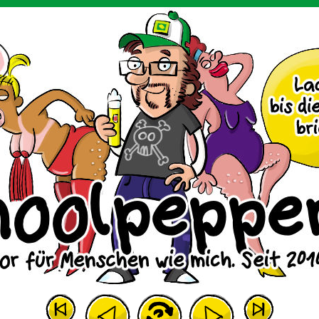
m Huhn.