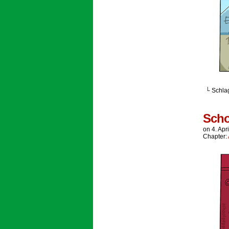
└ Schla
Scho
on
4. Apr
Chapter: