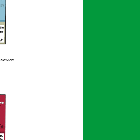
für
ktiviert
Schoolpeppers
12
311