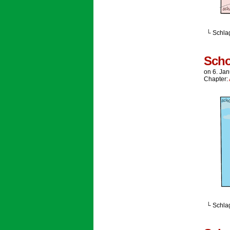
└ Schla
Scho
on
6. Ja
Chapter:
└ Schla