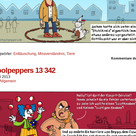
gwörter:
Enttäuschung
,
Missverständnis
,
Tiere
Kommentare dea
olpeppers 13 342
il 2013
Allgemein