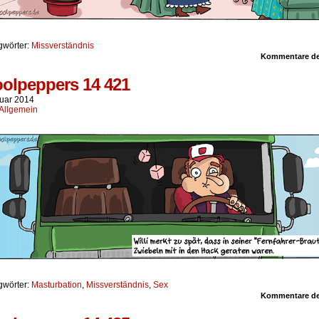
gwörter:
Missverständnis
Kommentare dea
olpeppers 14 421
nuar 2014
Allgemein
gwörter:
Masturbation
,
Missverständnis
,
Sex
Kommentare dea