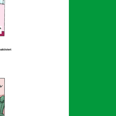
für
ktiviert
Schoolpeppers
13
400