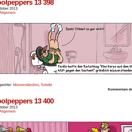
olpeppers 13 398
ktober 2013
Allgemein
gwörter:
Missverständnis
,
Toilette
Kommentare dea
olpeppers 13 400
ktober 2013
Allgemein