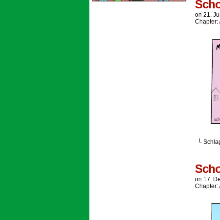
Scho
on
21. J
Chapter:
└ Schla
Scho
on
17. D
Chapter: