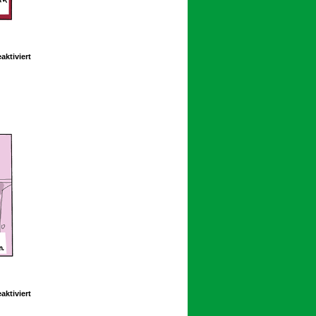
für
ktiviert
Schoolpeppers
13
342
für
ktiviert
Schoolpeppers
13