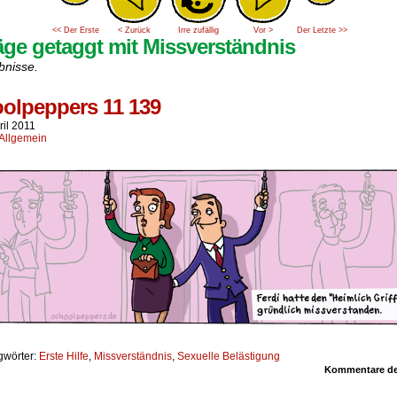
<< Der Erste
< Zurück
Irre zufällig
Vor >
Der Letzte >>
äge getaggt mit Missverständnis
bnisse.
olpeppers 11 139
ril 2011
Allgemein
gwörter:
Erste Hilfe
,
Missverständnis
,
Sexuelle Belästigung
Kommentare dea