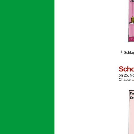
└ Schla
Scho
on
25. N
Chapter: