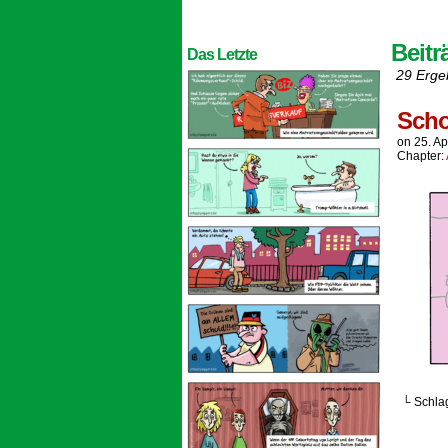
Beitr
Das Letzte
29 Erge
Scho
on
25. Ap
Chapter:
└ Schla