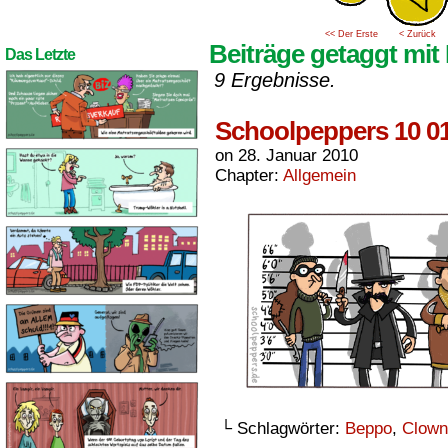
<< Der Erste
< Zurück
Beiträge getaggt mi
Das Letzte
9 Ergebnisse.
Schoolpeppers 10 0
on
28. Januar 2010
Chapter:
Allgemein
└ Schlagwörter:
Beppo
,
Clown