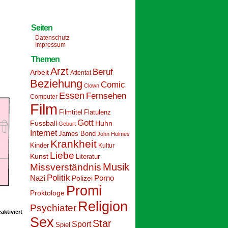
Seiten
Datenschutz
Impressum
Themen
Arzt
Beruf
Arbeit
Attentat
Beziehung
Comic
Clown
Essen
Fernsehen
Computer
Film
Filmtitel
Flatulenz
Gott
Fussball
Huhn
Geburt
Internet
James Bond
John Holmes
Krankheit
Kinder
Kultur
Liebe
Kunst
Literatur
Musik
Missverständnis
Politik
Nazi
Polizei
Porno
Promi
Proktologe
Religion
Psychiater
für
ktiviert
Schoolpeppers
Sex
Star
Sport
17
Spiel