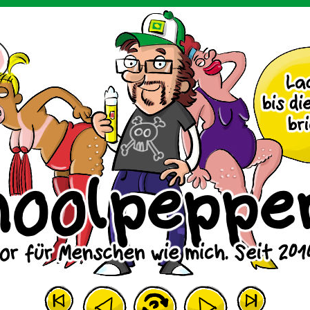
m Huhn.