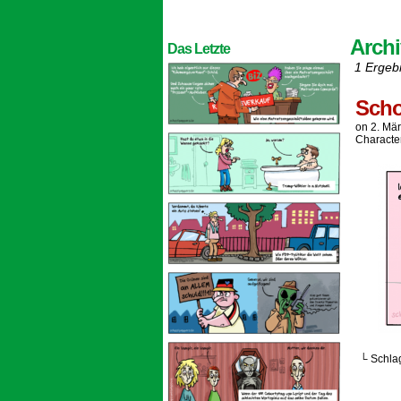
Archi
Das Letzte
1 Ergeb
Scho
on
2. Mä
Characte
└ Schla