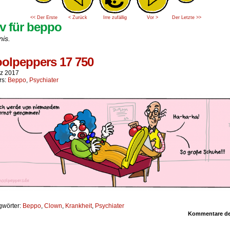
<< Der Erste
< Zurück
Irre zufällig
Vor >
Der Letzte >>
v für beppo
nis.
olpeppers 17 750
rz 2017
rs:
Beppo
,
Psychiater
gwörter:
Beppo
,
Clown
,
Krankheit
,
Psychiater
Kommentare dea