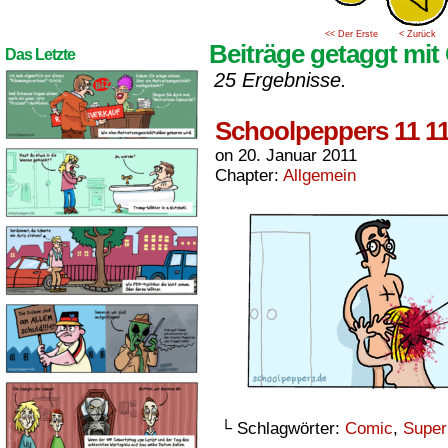
<< Der Erste
< Zurück
Beiträge getaggt mit
Das Letzte
25 Ergebnisse.
Schoolpeppers 11 1
on
20. Januar 2011
Chapter:
Allgemein
└ Schlagwörter:
Comic
,
Super