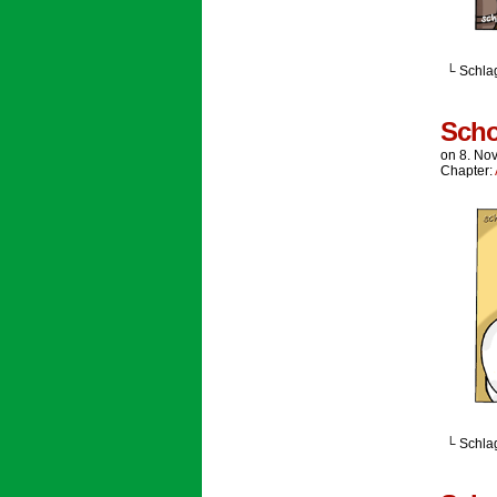
└ Schla
Scho
on
8. No
Chapter:
└ Schla