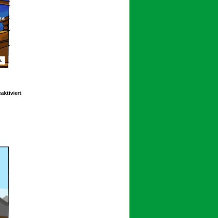
für
ktiviert
Schoolpeppers
12
265