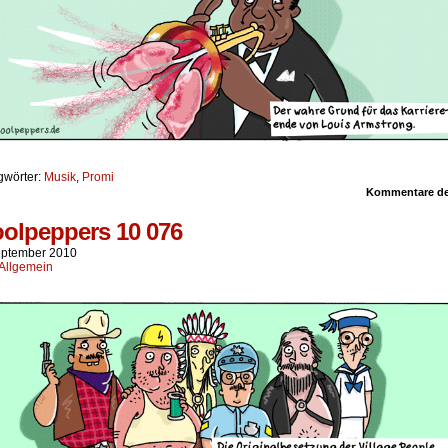
gwörter:
Musik
,
Promi
Kommentare dea
olpeppers 10 076
eptember 2010
Allgemein