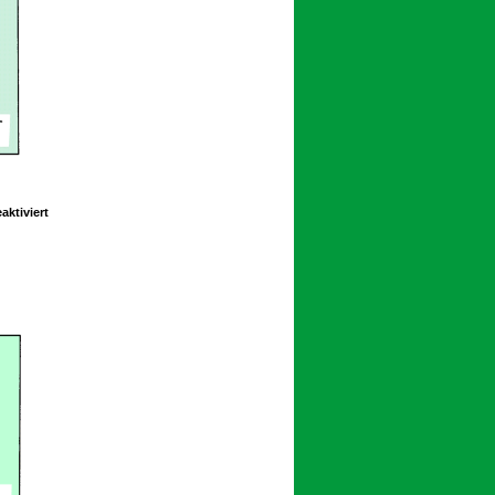
für
ktiviert
Schoolpeppers
10
074