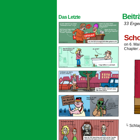
Beitr
Das Letzte
33 Erge
Scho
on
6. Ma
Chapter:
└ Schla