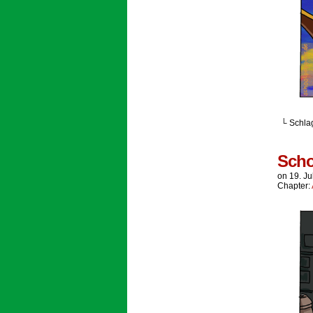
└ Schla
Scho
on
19. Ju
Chapter: