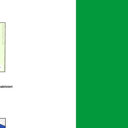
153
für
ktiviert
Schoolpeppers
11
203