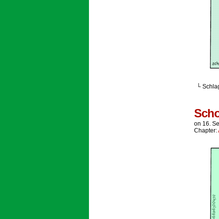
└ Schla
Scho
on
16. S
Chapter: