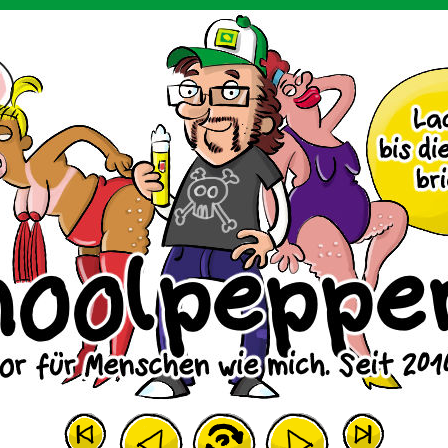
m Huhn.