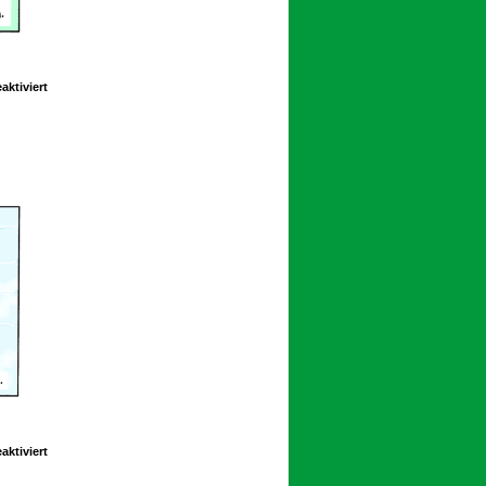
für
ktiviert
Schoolpeppers
10
076
für
ktiviert
Schoolpeppers
11