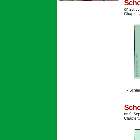
Scho
on
28. J
Chapter:
└ Schla
Scho
on
9. Se
Chapter: