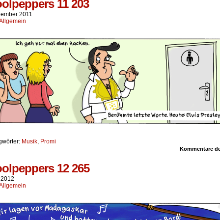
olpeppers 11 203
zember 2011
Allgemein
gwörter:
Musik
,
Promi
Kommentare dea
olpeppers 12 265
i 2012
Allgemein