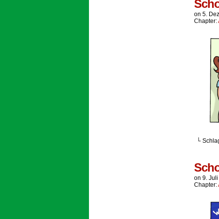
Scho
on
5. De
Chapter:
└ Schla
Scho
on
9. Jul
Chapter: