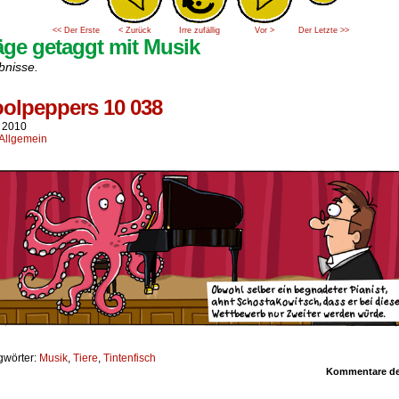
<< Der Erste
< Zurück
Irre zufällig
Vor >
Der Letzte >>
äge getaggt mit Musik
bnisse.
olpeppers 10 038
i 2010
Allgemein
gwörter:
Musik
,
Tiere
,
Tintenfisch
Kommentare dea