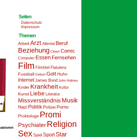
Seiten
Datenschutz
Impressum
Themen
Arzt
Beruf
Arbeit
Attentat
Beziehung
Comic
Clown
Essen
Fernsehen
Computer
Film
Filmtitel
Flatulenz
Gott
Fussball
Huhn
Geburt
Internet
James Bond
John Holmes
Krankheit
Kinder
Kultur
Liebe
Kunst
Literatur
Musik
Missverständnis
Politik
Nazi
Polizei
Porno
Promi
Proktologe
Religion
Psychiater
für
ktiviert
Schoolpeppers
Sex
Star
Sport
10
Spiel