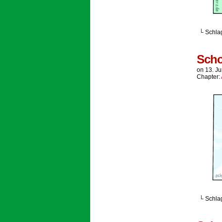
└ Schla
Scho
on
13. Ju
Chapter:
└ Schla