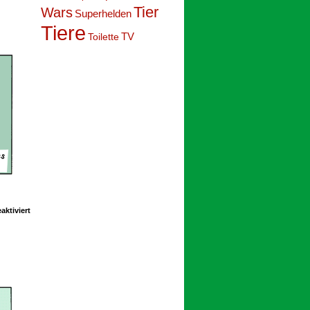
038
Tier
Wars
Superhelden
Tiere
Toilette
TV
für
ktiviert
Schoolpeppers
10
053