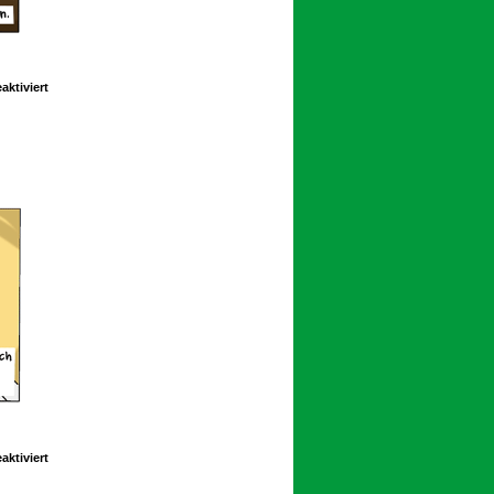
für
ktiviert
Schoolpeppers
12
268
für
ktiviert
Schoolpeppers
12