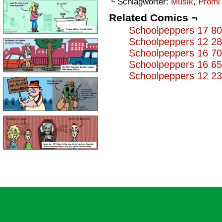
└ Schlagwörter:
Musik
,
Promi
Related Comics ¬
Schoolpeppers 17 8
Schoolpeppers 12 2
Schoolpeppers 16 7
Schoolpeppers 16 6
Schoolpeppers 12 2