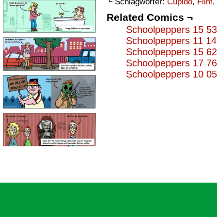
└ Schlagwörter:
Cupido
,
Film
Related Comics ¬
Schoolpeppers 15 5
Schoolpeppers 11 1
Schoolpeppers 15 6
Schoolpeppers 17 7
Schoolpeppers 10 0