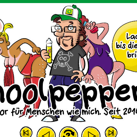
m Huhn.