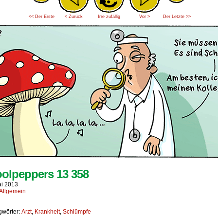
<< Der Erste
< Zurück
Irre zufällig
Vor >
Der Letzte >>
olpeppers 13 358
ai 2013
Allgemein
gwörter:
Arzt
,
Krankheit
,
Schlümpfe