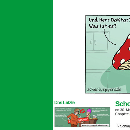
Scho
Das Letzte
on
30. M
Chapter:
└ Schla