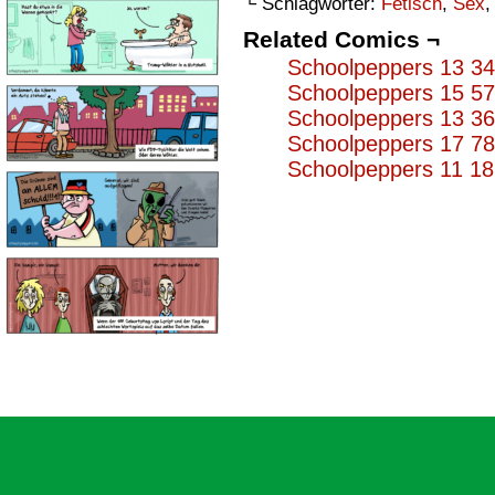
└ Schlagwörter:
Fetisch
,
Sex
Related Comics ¬
Schoolpeppers 13 3
Schoolpeppers 15 5
Schoolpeppers 13 3
Schoolpeppers 17 7
Schoolpeppers 11 1