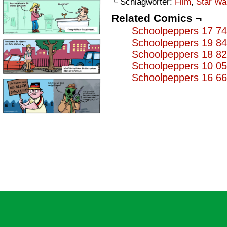
└ Schlagwörter:
Film
,
Star Wa
Related Comics ¬
Schoolpeppers 17 7
Schoolpeppers 19 8
Schoolpeppers 18 8
Schoolpeppers 10 0
Schoolpeppers 16 6