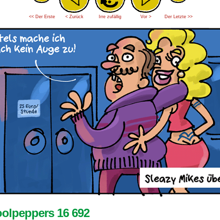
<< Der Erste
< Zurück
Irre zufällig
Vor >
Der Letzte >>
olpeppers 16 692