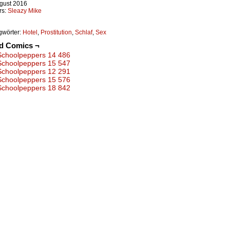
ugust 2016
rs:
Sleazy Mike
gwörter:
Hotel
,
Prostitution
,
Schlaf
,
Sex
ed Comics ¬
Schoolpeppers 14 486
Schoolpeppers 15 547
Schoolpeppers 12 291
Schoolpeppers 15 576
Schoolpeppers 18 842