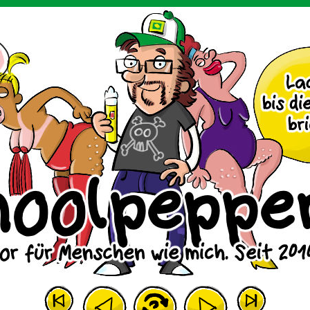
m Huhn.