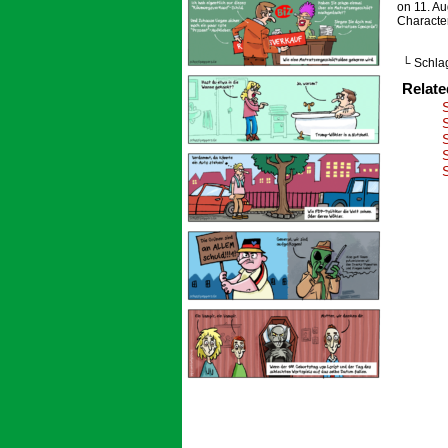
on
11. A
Characte
└ Schla
Relat