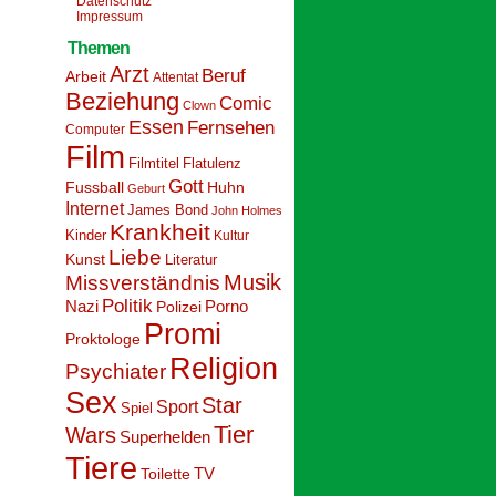
Datenschutz
Impressum
Themen
Arzt
Beruf
Arbeit
Attentat
Beziehung
Comic
Clown
Essen
Fernsehen
Computer
Film
Filmtitel
Flatulenz
Gott
Fussball
Huhn
Geburt
Internet
James Bond
John Holmes
Krankheit
Kinder
Kultur
Liebe
Kunst
Literatur
Musik
Missverständnis
Politik
Nazi
Polizei
Porno
Promi
Proktologe
Religion
Psychiater
Sex
Star
Sport
Spiel
Tier
Wars
Superhelden
Tiere
Toilette
TV