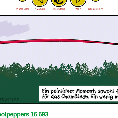
<< Der Erste
< Zurück
Irre zufällig
Vor >
Der Letzte >>
olpeppers 16 693