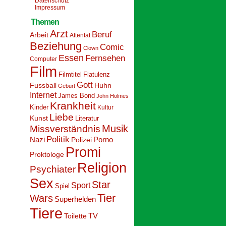
Datenschutz
Impressum
Themen
Arzt
Beruf
Arbeit
Attentat
Beziehung
Comic
Clown
Essen
Fernsehen
Computer
Film
Filmtitel
Flatulenz
Gott
Fussball
Huhn
Geburt
Internet
James Bond
John Holmes
Krankheit
Kinder
Kultur
Liebe
Kunst
Literatur
Musik
Missverständnis
Politik
Nazi
Polizei
Porno
Promi
Proktologe
Religion
Psychiater
Sex
Star
Sport
Spiel
Tier
Wars
Superhelden
Tiere
Toilette
TV