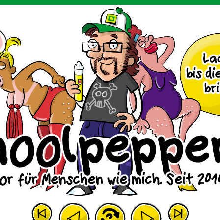
m Huhn.