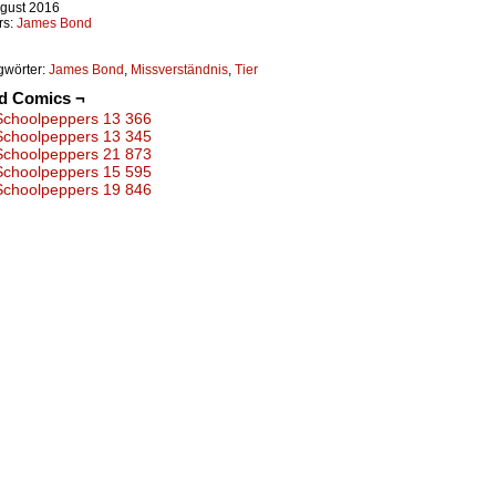
ugust 2016
rs:
James Bond
gwörter:
James Bond
,
Missverständnis
,
Tier
ed Comics ¬
Schoolpeppers 13 366
Schoolpeppers 13 345
Schoolpeppers 21 873
Schoolpeppers 15 595
Schoolpeppers 19 846