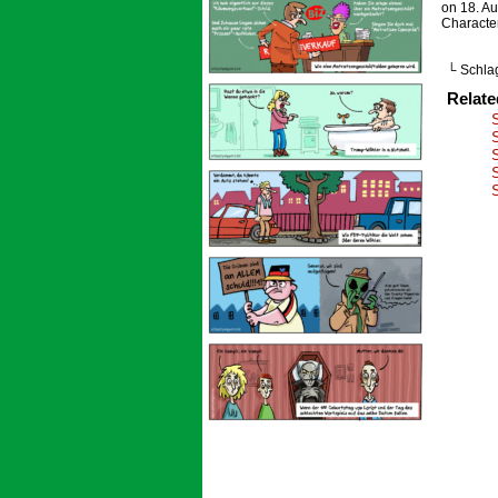
on
18. A
Characte
└ Schla
Relat