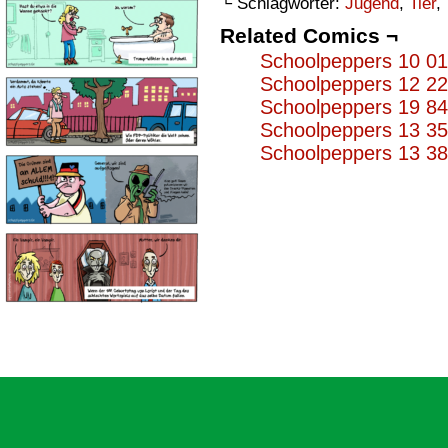
└ Schlagwörter:
Jugend
,
Tier
,
Related Comics ¬
Schoolpeppers 10 0
Schoolpeppers 12 2
Schoolpeppers 19 8
Schoolpeppers 13 3
Schoolpeppers 13 3