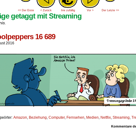
<< Der Erste
< Zurück
Irre zufällig
Vor >
Der Letzte >>
äge getaggt mit Streaming
nis.
olpeppers 16 689
gust 2016
gwörter:
Amazon
,
Beziehung
,
Computer
,
Fernsehen
,
Medien
,
Netflix
,
Streaming
,
Tr
Kommentare dea