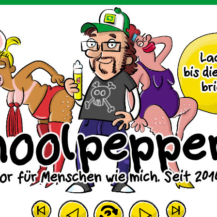
m Huhn.