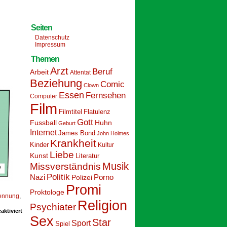
Seiten
Datenschutz
Impressum
Themen
Arzt
Beruf
Arbeit
Attentat
Beziehung
Comic
Clown
Essen
Fernsehen
Computer
Film
Filmtitel
Flatulenz
Gott
Fussball
Huhn
Geburt
Internet
James Bond
John Holmes
Krankheit
Kinder
Kultur
Liebe
Kunst
Literatur
Musik
Missverständnis
Politik
Nazi
Polizei
Porno
Promi
Proktologe
ennung
,
Religion
Psychiater
für
ktiviert
Schoolpeppers
Sex
Star
Sport
16
Spiel