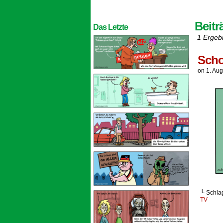
Beitr
Das Letzte
1 Ergeb
Scho
on
1. Au
└ Schla
TV