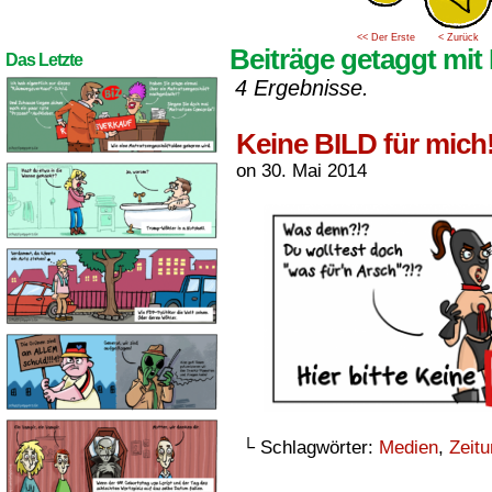
<< Der Erste
< Zurück
Beiträge getaggt mit
Das Letzte
4 Ergebnisse.
Keine BILD für mich
on
30. Mai 2014
└ Schlagwörter:
Medien
,
Zeit