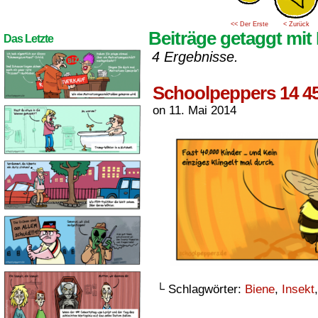
<< Der Erste
< Zurück
Beiträge getaggt mit 
Das Letzte
4 Ergebnisse.
Schoolpeppers 14 4
on
11. Mai 2014
└ Schlagwörter:
Biene
,
Insekt