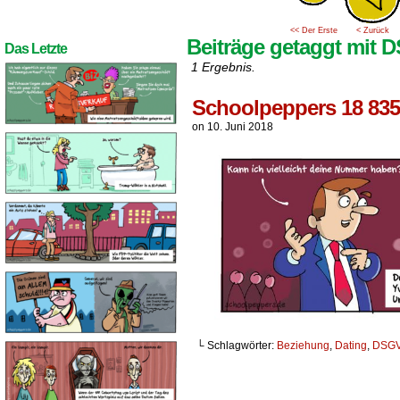
<< Der Erste
< Zurück
Beiträge getaggt mit
Das Letzte
1 Ergebnis.
Schoolpeppers 18 835
on
10. Juni 2018
└ Schlagwörter:
Beziehung
,
Dating
,
DSG