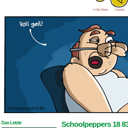
<< Der Erste
< Zurück
Schoolpeppers 18 8
Das Letzte