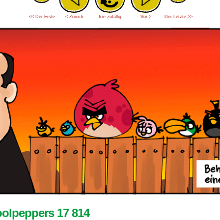
<< Der Erste
< Zurück
Irre zufällig
Vor >
Der Letzte >>
olpeppers 17 814