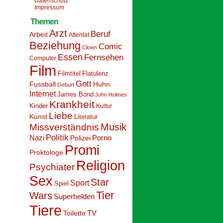
Datenschutz
Impressum
Themen
Arzt
Beruf
Arbeit
Attentat
Beziehung
Comic
Clown
Essen
Fernsehen
Computer
Film
Filmtitel
Flatulenz
Gott
Fussball
Huhn
Geburt
Internet
James Bond
John Holmes
Krankheit
Kinder
Kultur
Liebe
Kunst
Literatur
Musik
Missverständnis
Politik
Nazi
Polizei
Porno
Promi
Proktologe
Religion
Psychiater
Sex
Star
Sport
Spiel
Tier
Wars
Superhelden
Tiere
Toilette
TV