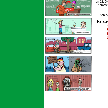
on
12. O
Characte
└ Schla
Relat