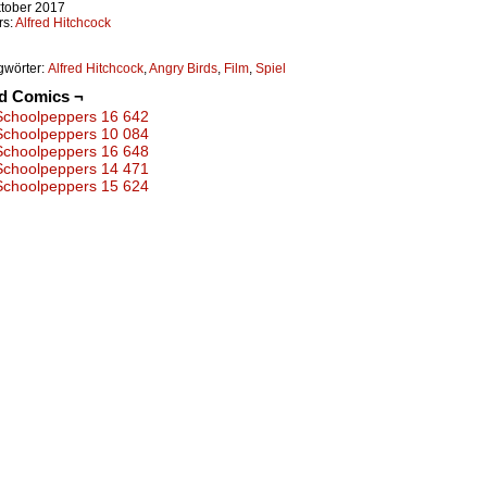
ktober 2017
rs:
Alfred Hitchcock
gwörter:
Alfred Hitchcock
,
Angry Birds
,
Film
,
Spiel
ed Comics ¬
Schoolpeppers 16 642
Schoolpeppers 10 084
Schoolpeppers 16 648
Schoolpeppers 14 471
Schoolpeppers 15 624