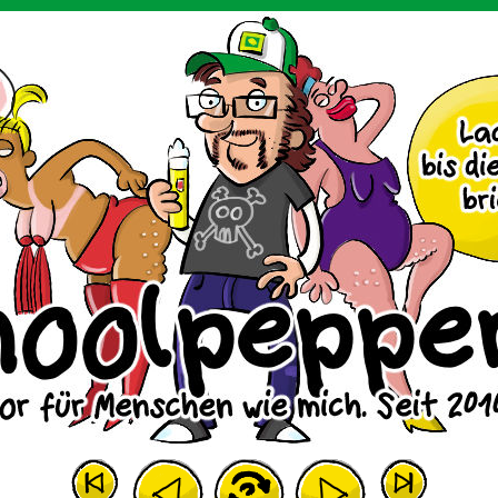
m Huhn.