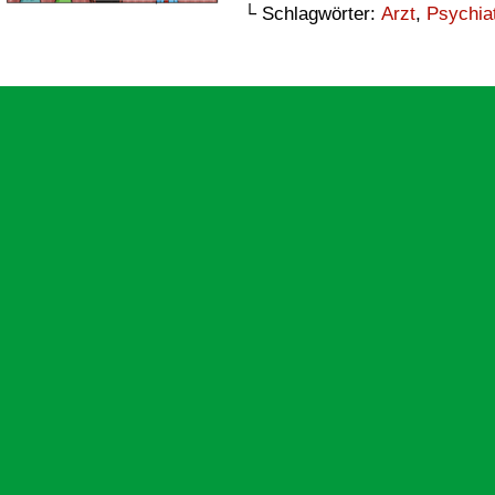
└ Schlagwörter:
Arzt
,
Psychia