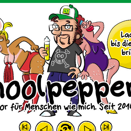
m Huhn.