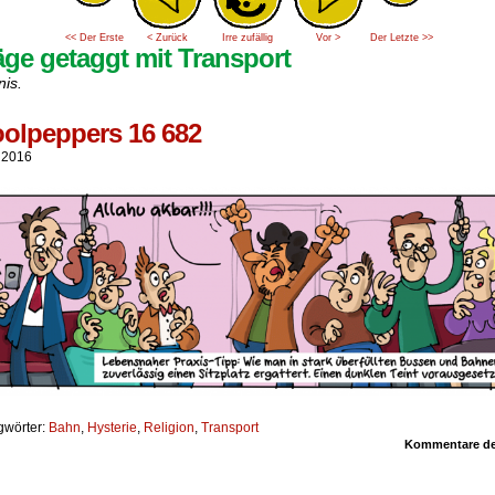
<< Der Erste
< Zurück
Irre zufällig
Vor >
Der Letzte >>
äge getaggt mit Transport
nis.
olpeppers 16 682
i 2016
gwörter:
Bahn
,
Hysterie
,
Religion
,
Transport
Kommentare dea