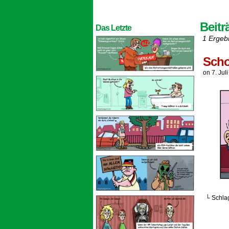
Beitr
Das Letzte
1 Ergeb
Scho
on
7. Jul
└ Schla