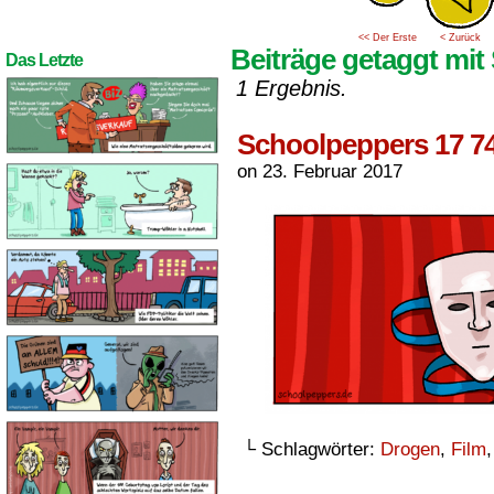
<< Der Erste
< Zurück
Beiträge getaggt mit
Das Letzte
1 Ergebnis.
Schoolpeppers 17 7
on
23. Februar 2017
└ Schlagwörter:
Drogen
,
Film