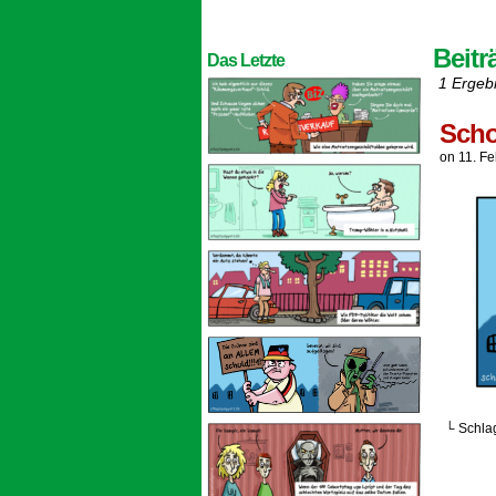
Beitr
Das Letzte
1 Ergeb
Scho
on
11. F
└ Schla