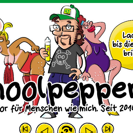
m Huhn.