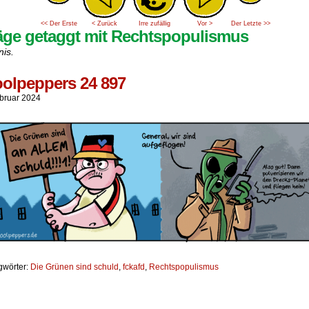
<< Der Erste
< Zurück
Irre zufällig
Vor >
Der Letzte >>
äge getaggt mit Rechtspopulismus
nis.
olpeppers 24 897
ebruar 2024
gwörter:
Die Grünen sind schuld
,
fckafd
,
Rechtspopulismus