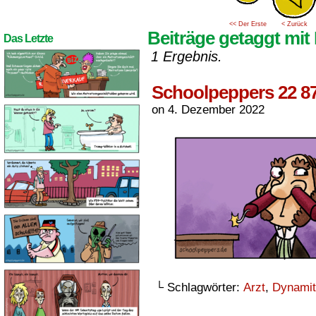
<< Der Erste
< Zurück
Beiträge getaggt mi
Das Letzte
1 Ergebnis.
Schoolpeppers 22 8
on
4. Dezember 2022
└ Schlagwörter:
Arzt
,
Dynamit