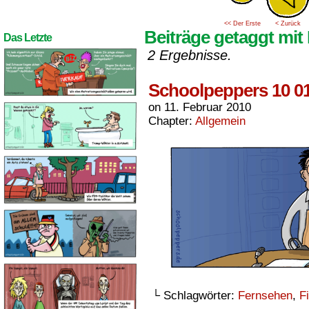
<< Der Erste
< Zurück
Beiträge getaggt mit
Das Letzte
2 Ergebnisse.
Schoolpeppers 10 0
on
11. Februar 2010
Chapter:
Allgemein
└ Schlagwörter:
Fernsehen
,
F