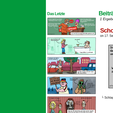
Beitr
Das Letzte
1 Ergeb
Scho
on
17. S
└ Schla