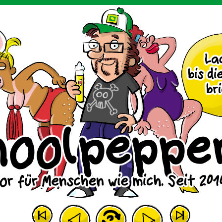
m Huhn.