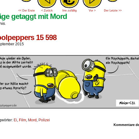
<< Der Erste
< Zurück
Irre zufällig
Vor >
Der Letzte >>
äge getaggt mit Mord
nis.
olpeppers 15 598
eptember 2015
gwörter:
Ei
,
Film
,
Mord
,
Polizei
Kommentare dea