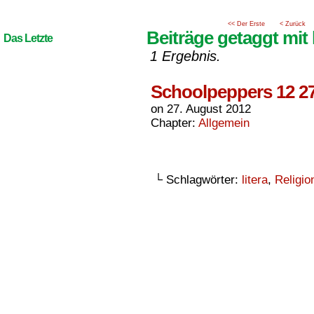
<< Der Erste
< Zurück
Beiträge getaggt mit l
Das Letzte
1 Ergebnis.
Schoolpeppers 12 2
on
27. August 2012
Chapter:
Allgemein
└ Schlagwörter:
litera
,
Religio