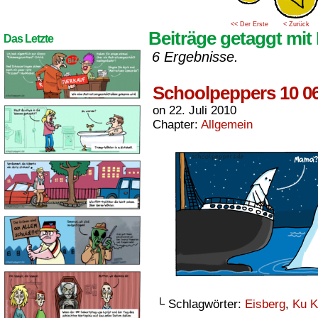
<< Der Erste
< Zurück
Beiträge getaggt mit
Das Letzte
6 Ergebnisse.
Schoolpeppers 10 0
on
22. Juli 2010
Chapter:
Allgemein
└ Schlagwörter:
Eisberg
,
Ku K