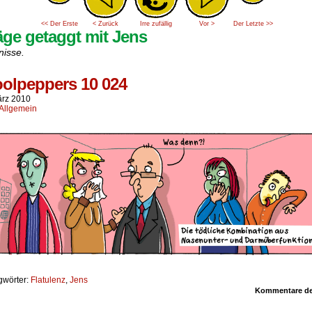
<< Der Erste
< Zurück
Irre zufällig
Vor >
Der Letzte >>
äge getaggt mit Jens
nisse.
olpeppers 10 024
ärz 2010
Allgemein
gwörter:
Flatulenz
,
Jens
Kommentare dea