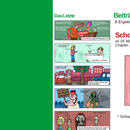
Beitr
Das Letzte
8 Ergeb
Scho
on
18. M
Chapter:
└ Schla