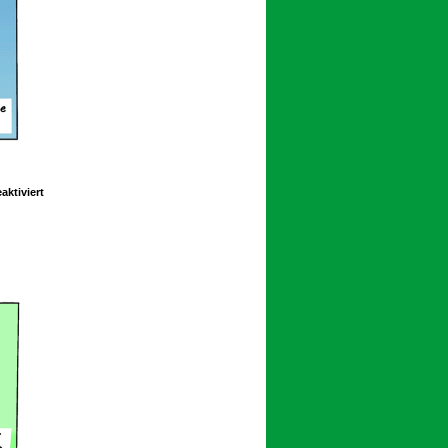
für
ktiviert
Schoolpeppers
10
042