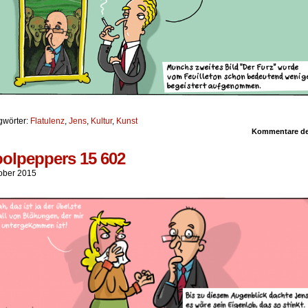
gwörter:
Flatulenz
,
Jens
,
Kultur
,
Kunst
Kommentare dea
olpeppers 15 602
tober 2015