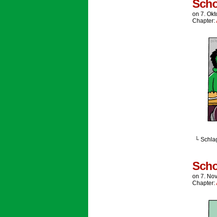
Scho
on
7. Ok
Chapter:
└ Schla
Scho
on
7. No
Chapter: