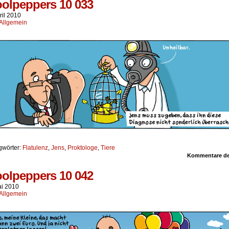
olpeppers 10 033
ril 2010
Allgemein
gwörter:
Flatulenz
,
Jens
,
Proktologe
,
Tiere
Kommentare dea
olpeppers 10 042
ai 2010
Allgemein