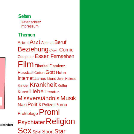
Seiten
Datenschutz
Impressum
Themen
Arzt
Beruf
Arbeit
Attentat
Beziehung
Comic
Clown
Essen
Fernsehen
Computer
Film
Filmtitel
Flatulenz
Gott
Fussball
Huhn
Geburt
Internet
James Bond
John Holmes
Krankheit
Kinder
Kultur
Liebe
Kunst
Literatur
Musik
Missverständnis
Politik
Nazi
Polizei
Porno
Promi
Proktologe
Religion
Psychiater
für
ktiviert
Schoolpeppers
Sex
Star
Sport
10
Spiel