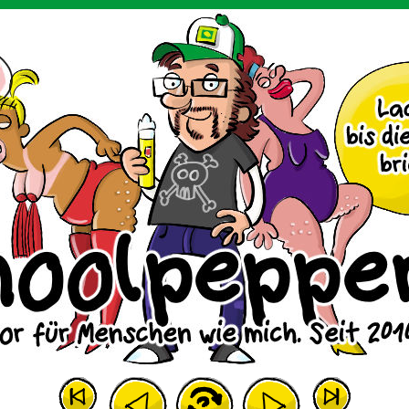
m Huhn.