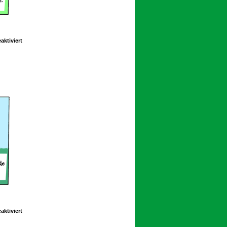
für
ktiviert
Schoolpeppers
10
049
für
ktiviert
Schoolpeppers
10