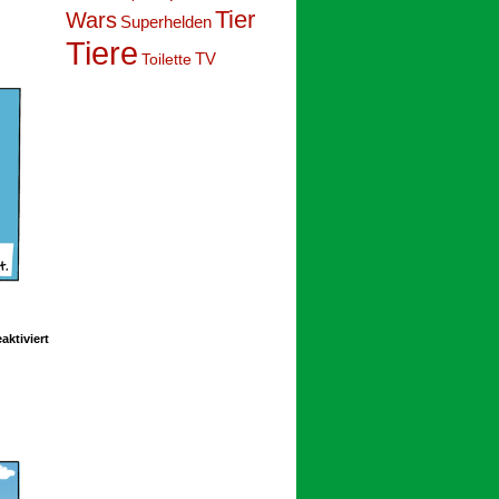
024
Tier
Wars
Superhelden
Tiere
Toilette
TV
für
ktiviert
Schoolpeppers
10
033