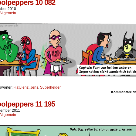
olpeppers 10 082
tober 2010
Allgemein
gwörter:
Flatulenz
,
Jens
,
Superhelden
Kommentare dea
olpeppers 11 195
vember 2011
Allgemein