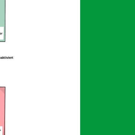
für
ktiviert
Schoolpeppers
11
195