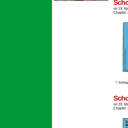
Scho
on
19. Ap
Chapter:
└ Schla
Scho
on
20. M
Chapter: