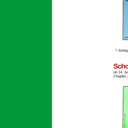
└ Schla
Scho
on
14. J
Chapter: