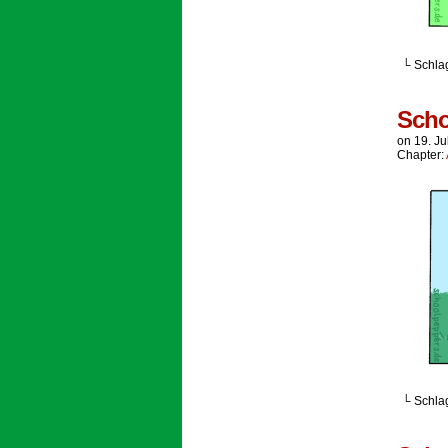
└ Schla
Scho
on
19. Ju
Chapter:
└ Schla