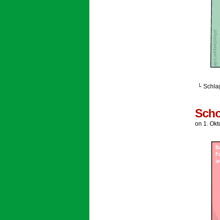
└ Schla
Scho
on
1. Ok