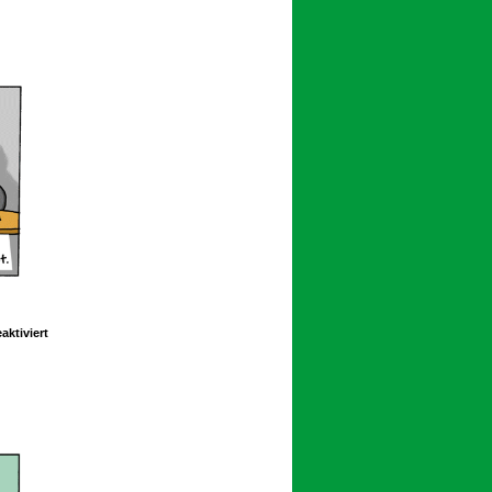
059
für
ktiviert
Schoolpeppers
10
082