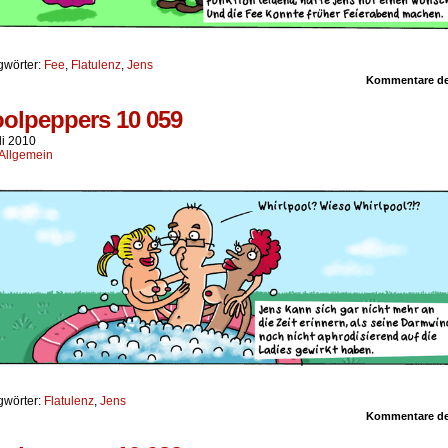
gwörter:
Fee
,
Flatulenz
,
Jens
Kommentare dea
olpeppers 10 059
li 2010
Allgemein
gwörter:
Flatulenz
,
Jens
Kommentare dea