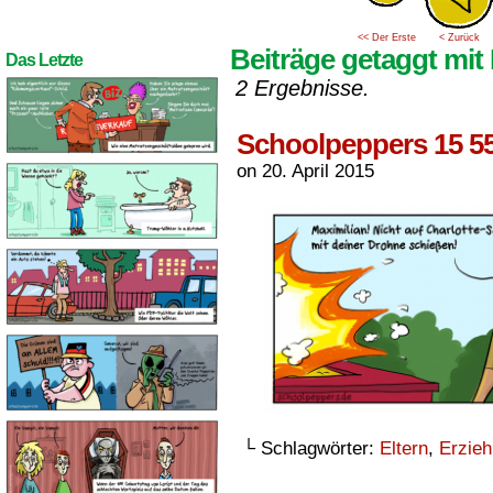
<< Der Erste
< Zurück
Beiträge getaggt mit 
Das Letzte
2 Ergebnisse.
Schoolpeppers 15 5
on
20. April 2015
└ Schlagwörter:
Eltern
,
Erzie