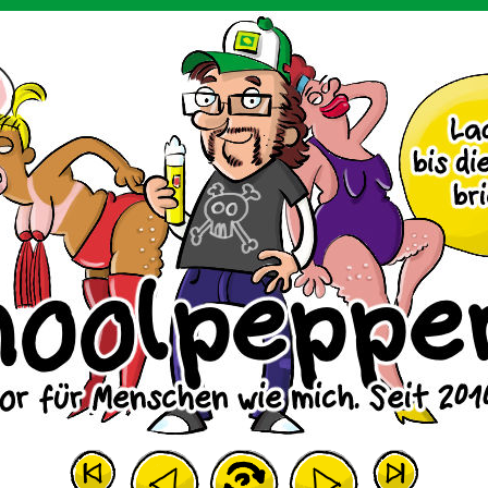
m Huhn.