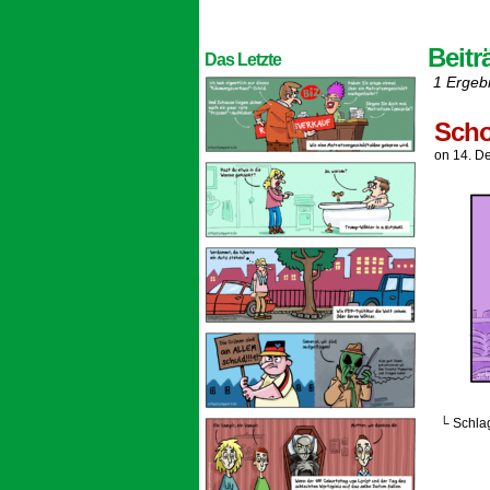
Beitr
Das Letzte
1 Ergeb
Scho
on
14. D
└ Schla