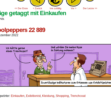
<< Der Erste
< Zurück
Irre zufällig
Vor >
Der Letzte >>
äge getaggt mit Einkaufen
nis.
olpeppers 22 889
ezember 2022
gwörter:
Einkaufen
,
Exibitionist
,
Kleidung
,
Shopping
,
Trenchcoat