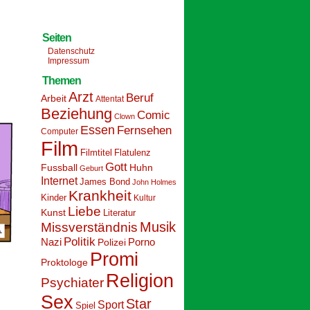
Seiten
Datenschutz
Impressum
Themen
Arzt
Beruf
Arbeit
Attentat
Beziehung
Comic
Clown
Essen
Fernsehen
Computer
Film
Filmtitel
Flatulenz
Gott
Fussball
Huhn
Geburt
Internet
James Bond
John Holmes
Krankheit
Kinder
Kultur
Liebe
Kunst
Literatur
Musik
Missverständnis
Politik
Nazi
Polizei
Porno
Promi
Proktologe
Religion
Psychiater
Sex
Star
Sport
Spiel