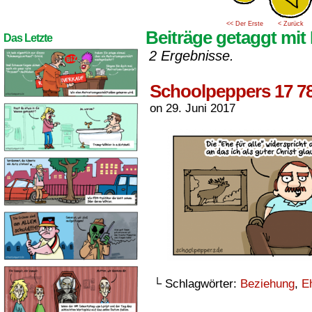
<< Der Erste
< Zurück
Beiträge getaggt mit
Das Letzte
2 Ergebnisse.
Schoolpeppers 17 7
on
29. Juni 2017
└ Schlagwörter:
Beziehung
,
E