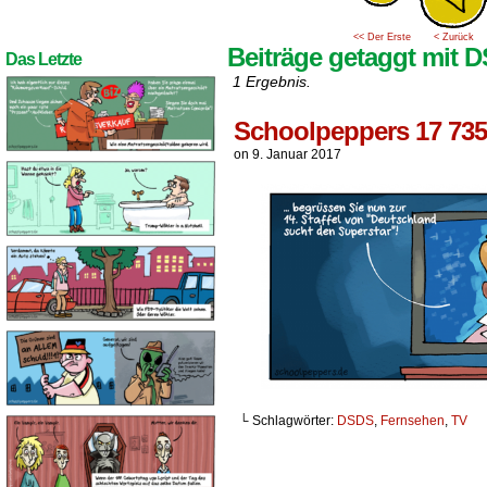
<< Der Erste
< Zurück
Beiträge getaggt mit 
Das Letzte
1 Ergebnis.
Schoolpeppers 17 735
on
9. Januar 2017
└ Schlagwörter:
DSDS
,
Fernsehen
,
TV