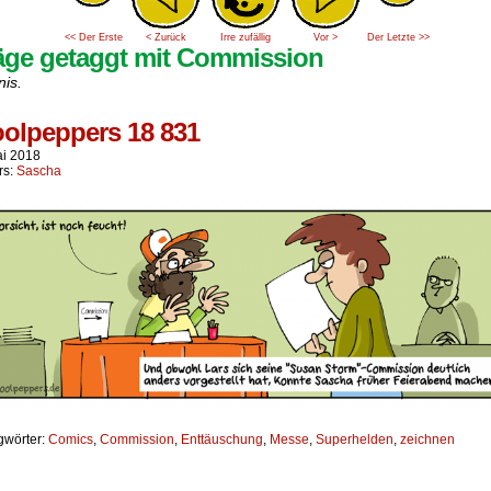
<< Der Erste
< Zurück
Irre zufällig
Vor >
Der Letzte >>
äge getaggt mit Commission
nis.
olpeppers 18 831
ai 2018
rs:
Sascha
gwörter:
Comics
,
Commission
,
Enttäuschung
,
Messe
,
Superhelden
,
zeichnen