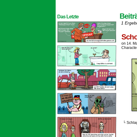
Beitr
Das Letzte
1 Ergeb
Scho
on
14. M
Characte
└ Schla