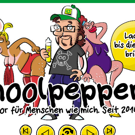
m Huhn.