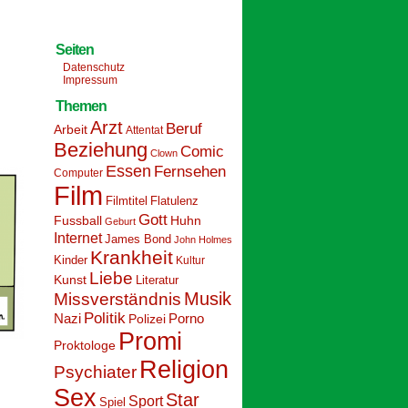
Seiten
Datenschutz
Impressum
Themen
Arzt
Beruf
Arbeit
Attentat
Beziehung
Comic
Clown
Essen
Fernsehen
Computer
Film
Filmtitel
Flatulenz
Gott
Fussball
Huhn
Geburt
Internet
James Bond
John Holmes
Krankheit
Kinder
Kultur
Liebe
Kunst
Literatur
Musik
Missverständnis
Politik
Nazi
Polizei
Porno
Promi
Proktologe
Religion
Psychiater
Sex
Star
Sport
Spiel