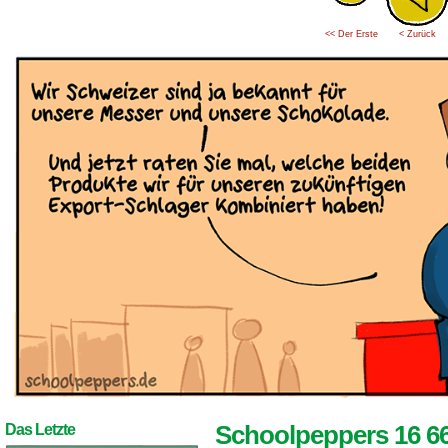
<< Der Erste
< Zurück
Schoolpeppers 16 6
Das Letzte