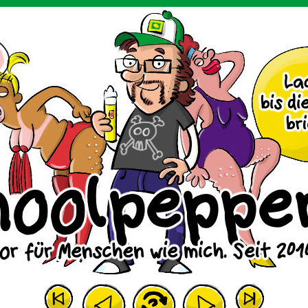
m Huhn.