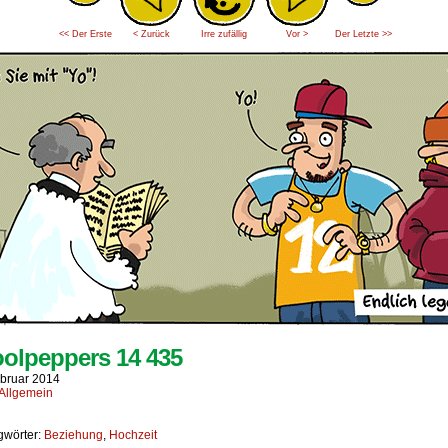
<< Der Erste
< Zurück
Irre zufällig
Vor >
Der Letzte >>
olpeppers 14 435
ebruar 2014
Allgemein
gwörter:
Beziehung
,
Hochzeit