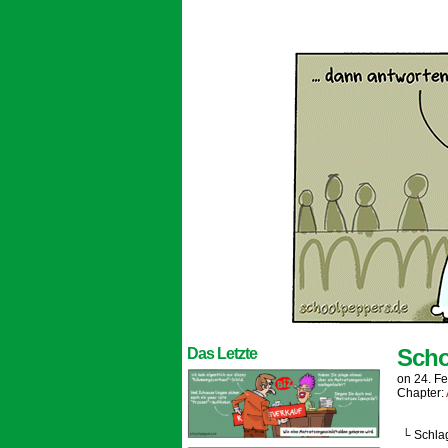
Scho
Das Letzte
on
24. F
Chapter:
└ Schla