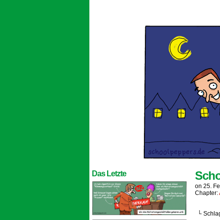
Scho
Das Letzte
on
25. F
Chapter:
└ Schla