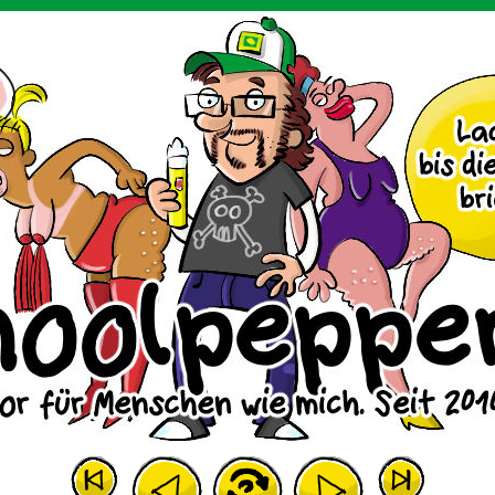
m Huhn.