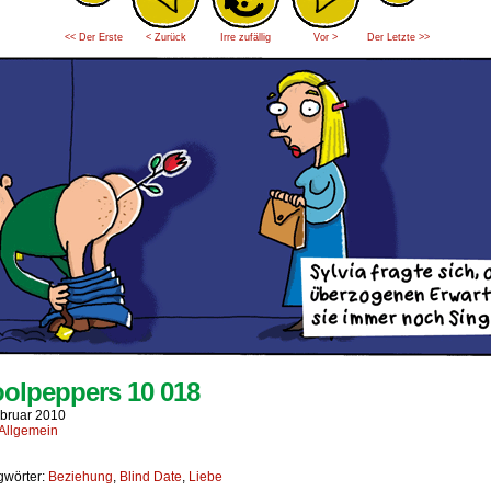
<< Der Erste
< Zurück
Irre zufällig
Vor >
Der Letzte >>
olpeppers 10 018
ebruar 2010
Allgemein
gwörter:
Beziehung
,
Blind Date
,
Liebe