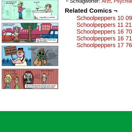
└ Schlagwörter:
Arzt
,
Psychia
Related Comics ¬
Schoolpeppers 10 0
Schoolpeppers 11 2
Schoolpeppers 16 7
Schoolpeppers 16 7
Schoolpeppers 17 7