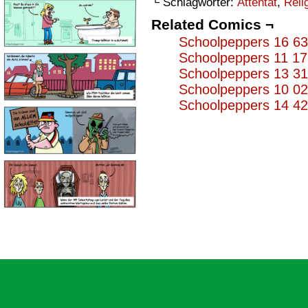
└ Schlagwörter:
Attentat
,
Reli
Related Comics ¬
Schoolpeppers 16 6
Schoolpeppers 11 1
Schoolpeppers 13 3
Schoolpeppers 10 0
Schoolpeppers 14 4