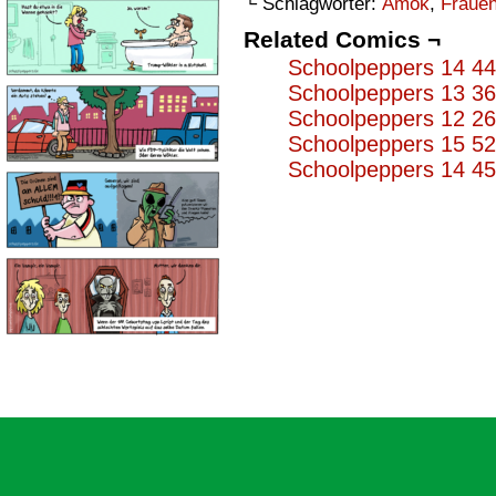
└ Schlagwörter:
Amok
,
Fraue
Related Comics ¬
Schoolpeppers 14 4
Schoolpeppers 13 3
Schoolpeppers 12 2
Schoolpeppers 15 5
Schoolpeppers 14 4