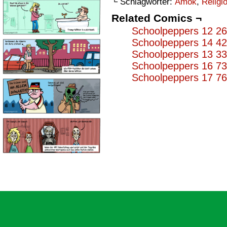
└ Schlagwörter:
Amok
,
Religi
Related Comics ¬
Schoolpeppers 12 2
Schoolpeppers 14 4
Schoolpeppers 13 3
Schoolpeppers 16 7
Schoolpeppers 17 7