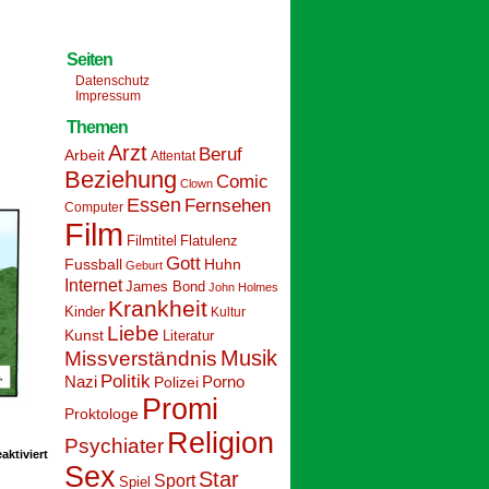
Seiten
Datenschutz
Impressum
Themen
Arzt
Beruf
Arbeit
Attentat
Beziehung
Comic
Clown
Essen
Fernsehen
Computer
Film
Filmtitel
Flatulenz
Gott
Fussball
Huhn
Geburt
Internet
James Bond
John Holmes
Krankheit
Kinder
Kultur
Liebe
Kunst
Literatur
Musik
Missverständnis
Politik
Nazi
Polizei
Porno
Promi
Proktologe
Religion
Psychiater
für
ktiviert
Schoolpeppers
Sex
Star
Sport
16
Spiel