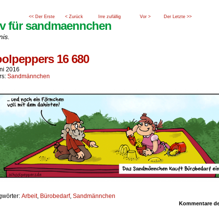
<< Der Erste
< Zurück
Irre zufällig
Vor >
Der Letzte >>
iv für sandmaennchen
nis.
olpeppers 16 680
uni 2016
rs:
Sandmännchen
gwörter:
Arbeit
,
Bürobedarf
,
Sandmännchen
Kommentare dea