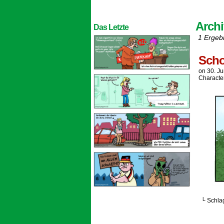
Arch
Das Letzte
1 Ergeb
Scho
on
30. J
Characte
└ Schla