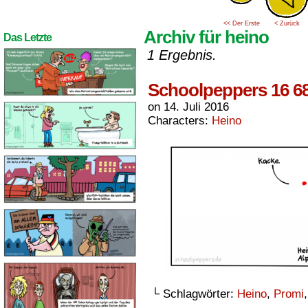
<< Der Erste
< Zurück
Archiv für heino
Das Letzte
1 Ergebnis.
Schoolpeppers 16 6
on
14. Juli 2016
Characters:
Heino
└ Schlagwörter:
Heino
,
Promi