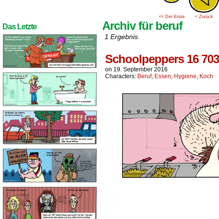
<< Der Erste
< Zurück
Archiv für beruf
Das Letzte
1 Ergebnis.
Schoolpeppers 16 703
on
19. September 2016
Characters:
Beruf
,
Essen
,
Hygiene
,
Koch