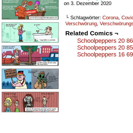
on
3. Dezember 2020
└ Schlagwörter:
Corona
,
Covi
Verschwörung
,
Verschwörungs
Related Comics ¬
Schoolpeppers 20 8
Schoolpeppers 20 8
Schoolpeppers 16 6