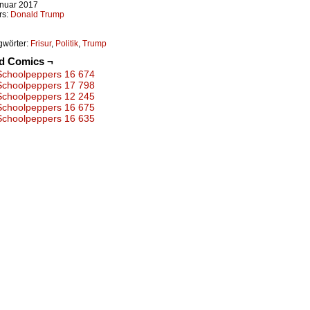
anuar 2017
rs:
Donald Trump
gwörter:
Frisur
,
Politik
,
Trump
ed Comics ¬
Schoolpeppers 16 674
Schoolpeppers 17 798
Schoolpeppers 12 245
Schoolpeppers 16 675
Schoolpeppers 16 635