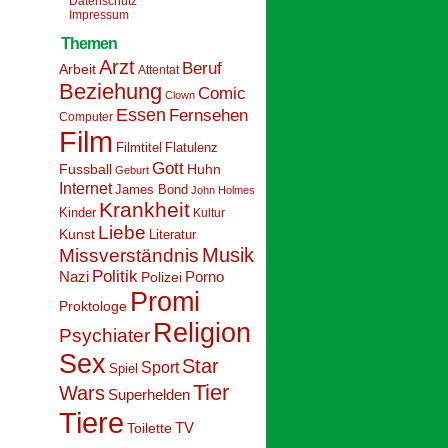
Datenschutz
Impressum
Themen
Arzt
Beruf
Arbeit
Attentat
Beziehung
Comic
Clown
Essen
Fernsehen
Computer
Film
Filmtitel
Flatulenz
Gott
Fussball
Huhn
Geburt
Internet
James Bond
John Holmes
Krankheit
Kinder
Kultur
Liebe
Kunst
Literatur
Musik
Missverständnis
Politik
Nazi
Polizei
Porno
Promi
Proktologe
Religion
Psychiater
Sex
Star
Sport
Spiel
Tier
Wars
Superhelden
Tiere
Toilette
TV