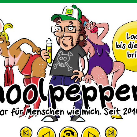
m Huhn.