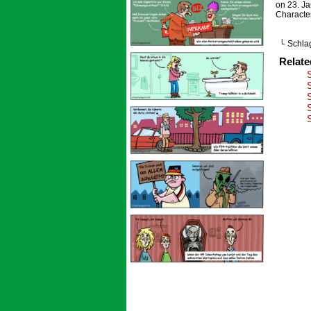
on
23. J
Characte
└ Schla
Relat