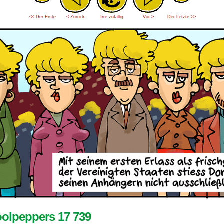
<< Der Erste
< Zurück
Irre zufällig
Vor >
Der Letzte >>
olpeppers 17 739