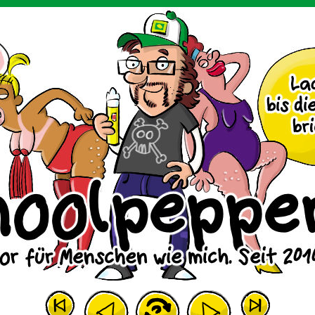
m Huhn.