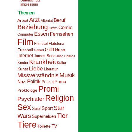
Datenschutz
Impressum
Themen
Arzt
Beruf
Arbeit
Attentat
Beziehung
Comic
Clown
Essen
Fernsehen
Computer
Film
Filmtitel
Flatulenz
Gott
Fussball
Huhn
Geburt
Internet
James Bond
John Holmes
Krankheit
Kinder
Kultur
Liebe
Kunst
Literatur
Musik
Missverständnis
Politik
Nazi
Polizei
Porno
Promi
Proktologe
Religion
Psychiater
Sex
Star
Sport
Spiel
Tier
Wars
Superhelden
Tiere
Toilette
TV