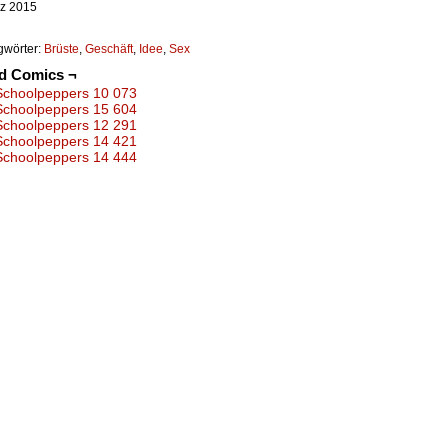
rz 2015
gwörter:
Brüste
,
Geschäft
,
Idee
,
Sex
ed Comics ¬
Schoolpeppers 10 073
Schoolpeppers 15 604
Schoolpeppers 12 291
Schoolpeppers 14 421
Schoolpeppers 14 444