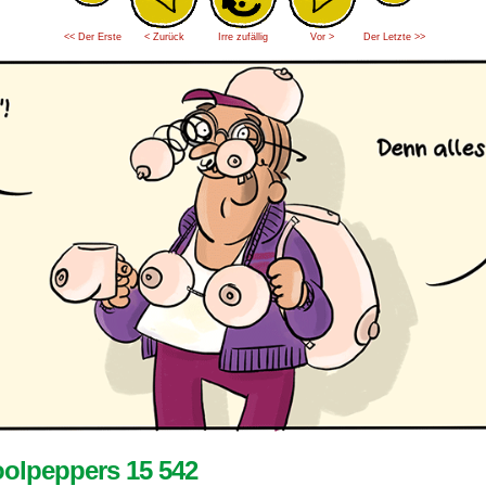
<< Der Erste
< Zurück
Irre zufällig
Vor >
Der Letzte >>
olpeppers 15 542