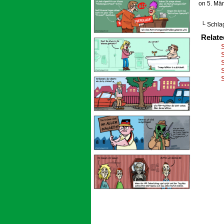
on
5. Mä
└ Schla
Relat