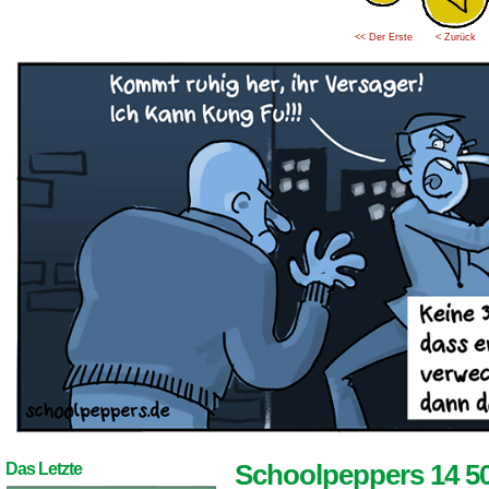
<< Der Erste
< Zurück
Schoolpeppers 14 5
Das Letzte