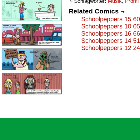
└ Schlagwörter:
Musik
,
Promi
Related Comics ¬
Schoolpeppers 15 6
Schoolpeppers 10 0
Schoolpeppers 16 6
Schoolpeppers 14 5
Schoolpeppers 12 2